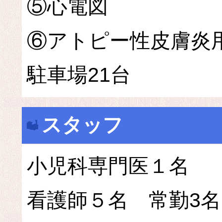
⑤心電図
⑥アトピー性皮膚炎
駐車場21台
スタッフ
小児科専門医１名
看護師５名 常勤3