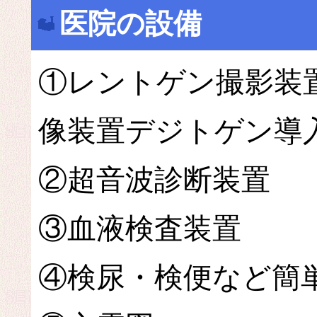
医院の設備
①レントゲン撮影装
像装置デジトゲン導
②超音波診断装置
③血液検査装置
④検尿・検便など簡