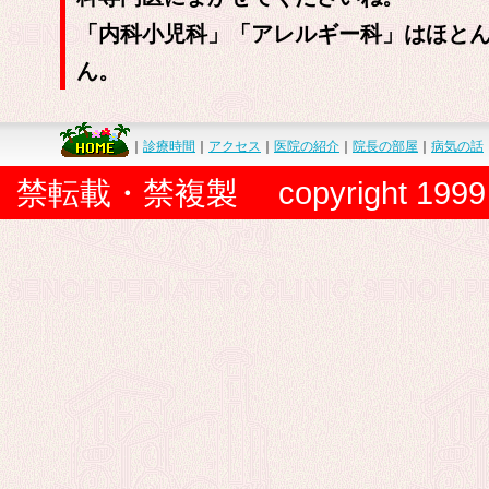
「内科小児科」「アレルギー科」はほと
ん。
｜
診療時間
｜
アクセス
｜
医院の紹介
｜
院長の部屋
｜
病気の話
禁転載・禁複製 copyright 1999 senoh p